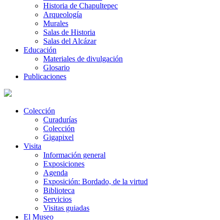
Historia de Chapultepec
Arqueología
Murales
Salas de Historia
Salas del Alcázar
Educación
Materiales de divulgación
Glosario
Publicaciones
Colección
Curadurías
Colección
Gigapixel
Visita
Información general
Exposiciones
Agenda
Exposición: Bordado, de la virtud
Biblioteca
Servicios
Visitas guiadas
El Museo