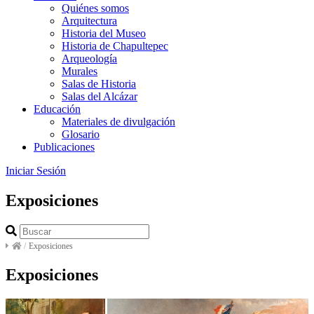
Quiénes somos
Arquitectura
Historia del Museo
Historia de Chapultepec
Arqueología
Murales
Salas de Historia
Salas del Alcázar
Educación
Materiales de divulgación
Glosario
Publicaciones
Iniciar Sesión
Exposiciones
/
Exposiciones
Exposiciones