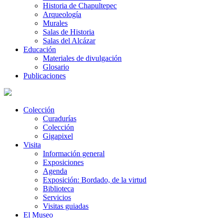
Historia de Chapultepec
Arqueología
Murales
Salas de Historia
Salas del Alcázar
Educación
Materiales de divulgación
Glosario
Publicaciones
Colección
Curadurías
Colección
Gigapixel
Visita
Información general
Exposiciones
Agenda
Exposición: Bordado, de la virtud
Biblioteca
Servicios
Visitas guiadas
El Museo