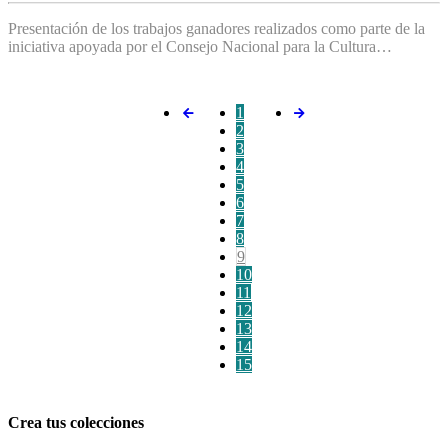
Presentación de los trabajos ganadores realizados como parte de la
iniciativa apoyada por el Consejo Nacional para la Cultura…
1
2
3
4
5
6
7
8
9
10
11
12
13
14
15
Crea tus colecciones