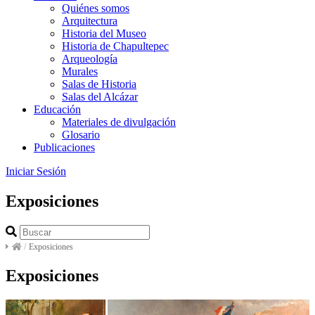
Quiénes somos
Arquitectura
Historia del Museo
Historia de Chapultepec
Arqueología
Murales
Salas de Historia
Salas del Alcázar
Educación
Materiales de divulgación
Glosario
Publicaciones
Iniciar Sesión
Exposiciones
/
Exposiciones
Exposiciones