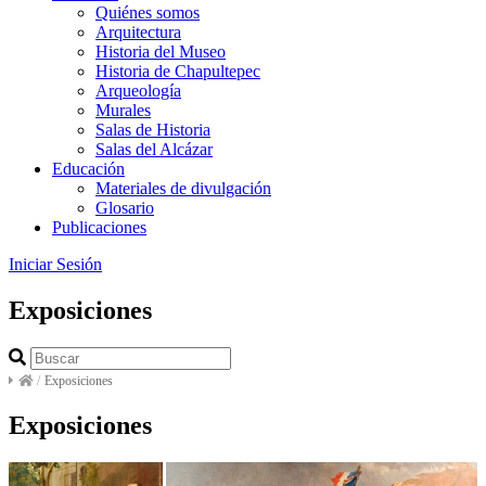
Quiénes somos
Arquitectura
Historia del Museo
Historia de Chapultepec
Arqueología
Murales
Salas de Historia
Salas del Alcázar
Educación
Materiales de divulgación
Glosario
Publicaciones
Iniciar Sesión
Exposiciones
/
Exposiciones
Exposiciones