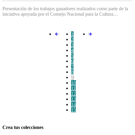
Presentación de los trabajos ganadores realizados como parte de la
iniciativa apoyada por el Consejo Nacional para la Cultura…
1
2
3
4
5
6
7
8
9
10
11
12
13
14
15
Crea tus colecciones