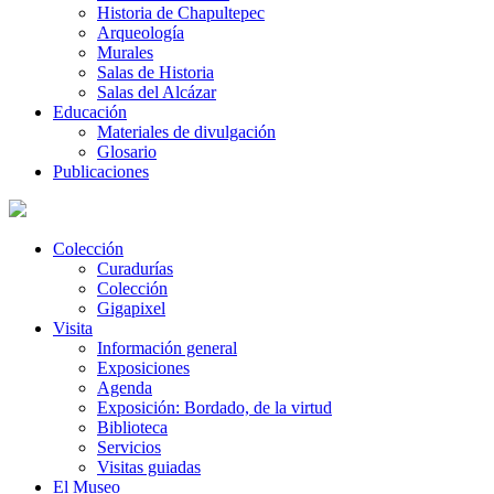
Historia de Chapultepec
Arqueología
Murales
Salas de Historia
Salas del Alcázar
Educación
Materiales de divulgación
Glosario
Publicaciones
Colección
Curadurías
Colección
Gigapixel
Visita
Información general
Exposiciones
Agenda
Exposición: Bordado, de la virtud
Biblioteca
Servicios
Visitas guiadas
El Museo