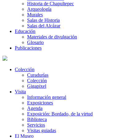
Historia de Chapultepec
Arqueología
Murales
Salas de Historia
Salas del Alcázar
Educación
Materiales de divulgación
Glosario
Publicaciones
Colección
Curadurías
Colección
Gigapixel
Visita
Información general
Exposiciones
Agenda
Exposición: Bordado, de la virtud
Biblioteca
Servicios
Visitas guiadas
El Museo