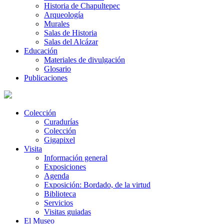
Historia de Chapultepec
Arqueología
Murales
Salas de Historia
Salas del Alcázar
Educación
Materiales de divulgación
Glosario
Publicaciones
Colección
Curadurías
Colección
Gigapixel
Visita
Información general
Exposiciones
Agenda
Exposición: Bordado, de la virtud
Biblioteca
Servicios
Visitas guiadas
El Museo