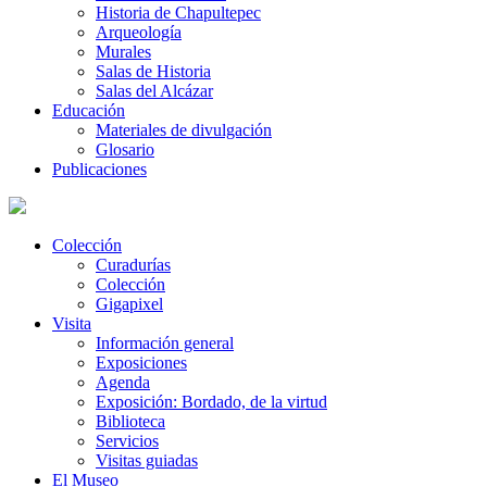
Historia de Chapultepec
Arqueología
Murales
Salas de Historia
Salas del Alcázar
Educación
Materiales de divulgación
Glosario
Publicaciones
Colección
Curadurías
Colección
Gigapixel
Visita
Información general
Exposiciones
Agenda
Exposición: Bordado, de la virtud
Biblioteca
Servicios
Visitas guiadas
El Museo