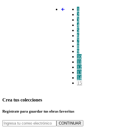
1
2
3
4
5
6
7
8
9
10
11
12
13
14
15
Crea tus colecciones
Regístrate para guardar tus obras favoritas
CONTINUAR