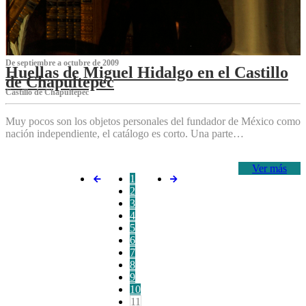
De septiembre a octubre de 2009
Huellas de Miguel Hidalgo en el Castillo
de Chapultepec
Castillo de Chapultepec
Muy pocos son los objetos personales del fundador de México como
nación independiente, el catálogo es corto. Una parte…
Ver más
1
2
3
4
5
6
7
8
9
10
11