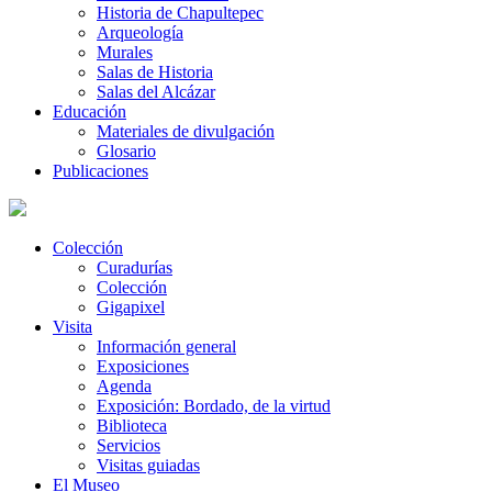
Historia de Chapultepec
Arqueología
Murales
Salas de Historia
Salas del Alcázar
Educación
Materiales de divulgación
Glosario
Publicaciones
Colección
Curadurías
Colección
Gigapixel
Visita
Información general
Exposiciones
Agenda
Exposición: Bordado, de la virtud
Biblioteca
Servicios
Visitas guiadas
El Museo