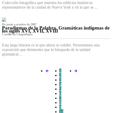
Colección fotográfica que muestra los edificios históricos
representativos de la ciudad de Nueva York y en la que se…
De junio a octubre de 2007
Paradigmas de la Palabra. Gramáticas indígenas de
los siglos XVI, XVII, XVIII
Castillo de Chapultepec
Esta larga historia es la que ahora se exhibe. Presentamos una
exposición que demuestra que la búsqueda de la unidad
gramatical…
1
2
3
4
5
6
7
8
9
10