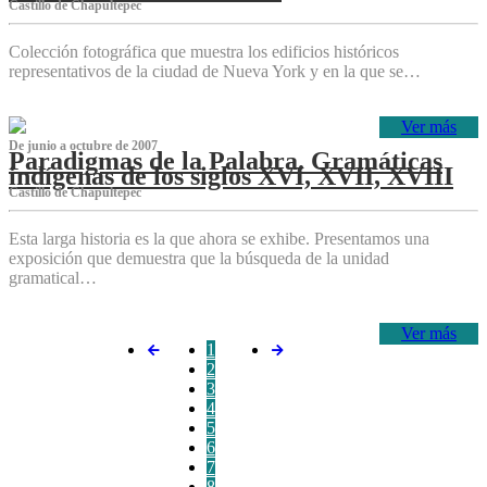
Castillo de Chapultepec
Colección fotográfica que muestra los edificios históricos
representativos de la ciudad de Nueva York y en la que se…
Ver más
De junio a octubre de 2007
Paradigmas de la Palabra. Gramáticas
indígenas de los siglos XVI, XVII, XVIII
Castillo de Chapultepec
Esta larga historia es la que ahora se exhibe. Presentamos una
exposición que demuestra que la búsqueda de la unidad
gramatical…
Ver más
1
2
3
4
5
6
7
8