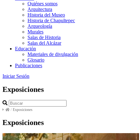
Quiénes somos
Arquitectura
Historia del Museo
Historia de Chapultepec
Arqueología
Murales
Salas de Historia
Salas del Alcázar
Educación
Materiales de divulgación
Glosario
Publicaciones
Iniciar Sesión
Exposiciones
/
Exposiciones
Exposiciones