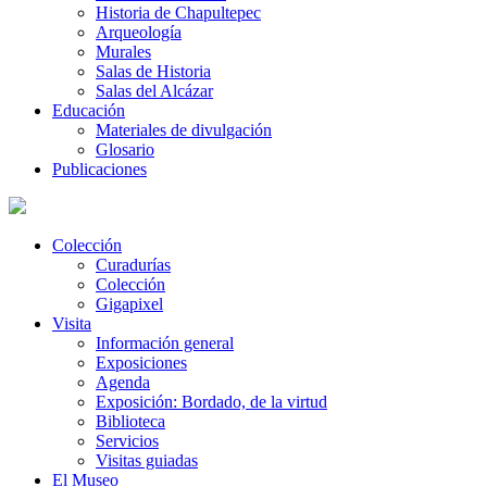
Historia de Chapultepec
Arqueología
Murales
Salas de Historia
Salas del Alcázar
Educación
Materiales de divulgación
Glosario
Publicaciones
Colección
Curadurías
Colección
Gigapixel
Visita
Información general
Exposiciones
Agenda
Exposición: Bordado, de la virtud
Biblioteca
Servicios
Visitas guiadas
El Museo