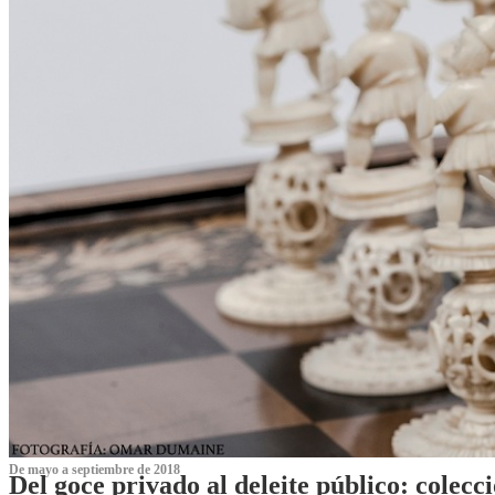
De mayo a septiembre de 2018
Del goce privado al deleite público: cole