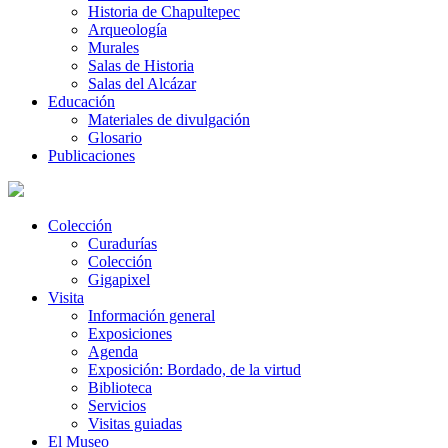
Historia de Chapultepec
Arqueología
Murales
Salas de Historia
Salas del Alcázar
Educación
Materiales de divulgación
Glosario
Publicaciones
Colección
Curadurías
Colección
Gigapixel
Visita
Información general
Exposiciones
Agenda
Exposición: Bordado, de la virtud
Biblioteca
Servicios
Visitas guiadas
El Museo