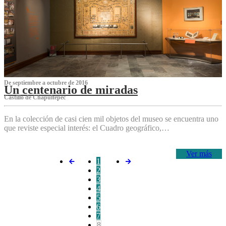
De septiembre a octubre de 2016
Un centenario de miradas
Castillo de Chapultepec
En la colección de casi cien mil objetos del museo se encuentra uno
que reviste especial interés: el Cuadro geográfico,…
Ver más
1
2
3
4
5
6
7
8