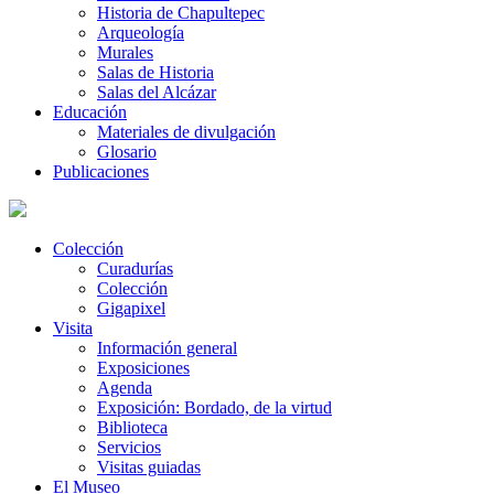
Historia de Chapultepec
Arqueología
Murales
Salas de Historia
Salas del Alcázar
Educación
Materiales de divulgación
Glosario
Publicaciones
Colección
Curadurías
Colección
Gigapixel
Visita
Información general
Exposiciones
Agenda
Exposición: Bordado, de la virtud
Biblioteca
Servicios
Visitas guiadas
El Museo