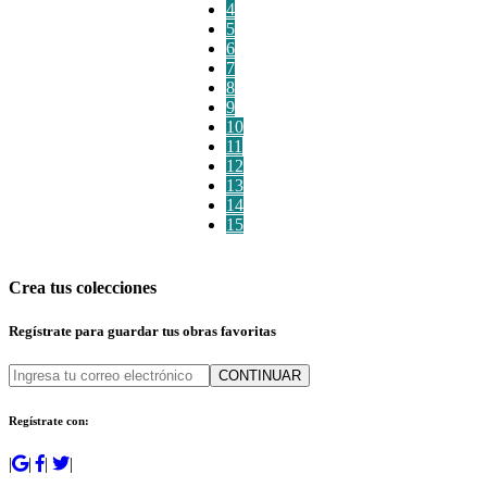
4
5
6
7
8
9
10
11
12
13
14
15
Crea tus colecciones
Regístrate para guardar tus obras favoritas
CONTINUAR
Regístrate con:
|
|
|
|