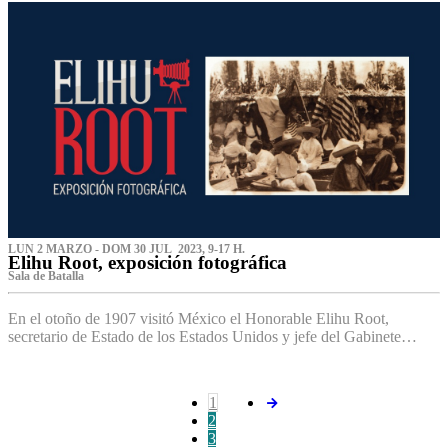
LUN 2 MARZO - DOM 30 JUL 2023, 9-17 H.
Elihu Root, exposición fotográfica
Sala de Batalla
En el otoño de 1907 visitó México el Honorable Elihu Root,
secretario de Estado de los Estados Unidos y jefe del Gabinete…
1
2
3