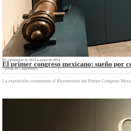
De septiembre de 2013 a enero de 2014
El primer congreso mexicano: sueño por co
Castillo de Chapultepec
La exposición conmemora el Bicentenario del Primer Congreso Mexi