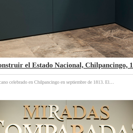
nstruir el Estado Nacional, Chilpancingo, 
cano celebrado en Chilpancingo en septiembre de 1813. El…