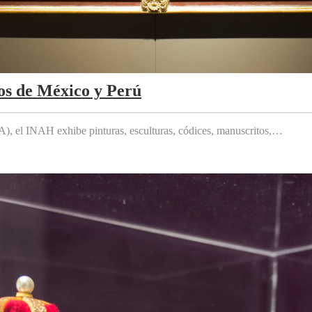
os de México y Perú
 el INAH exhibe pinturas, esculturas, códices, manuscritos,…