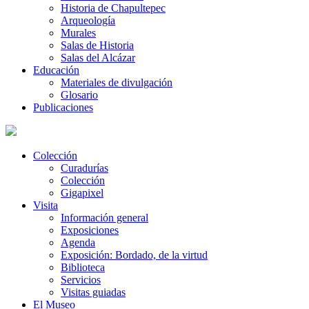
Historia de Chapultepec
Arqueología
Murales
Salas de Historia
Salas del Alcázar
Educación
Materiales de divulgación
Glosario
Publicaciones
Colección
Curadurías
Colección
Gigapixel
Visita
Información general
Exposiciones
Agenda
Exposición: Bordado, de la virtud
Biblioteca
Servicios
Visitas guiadas
El Museo