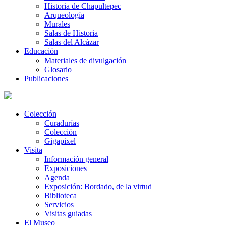
Historia de Chapultepec
Arqueología
Murales
Salas de Historia
Salas del Alcázar
Educación
Materiales de divulgación
Glosario
Publicaciones
Colección
Curadurías
Colección
Gigapixel
Visita
Información general
Exposiciones
Agenda
Exposición: Bordado, de la virtud
Biblioteca
Servicios
Visitas guiadas
El Museo