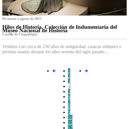
De marzo a agosto de 2015
Hilos de Historia, Colección de Indumentaria del
Museo Nacional de Historia
Castillo de Chapultepec
Vestidos con cerca de 250 años de antigüedad, casacas militares o
prendas usadas durante los años sesenta del siglo pasado…
1
2
3
4
5
6
7
8
9
10
11
12