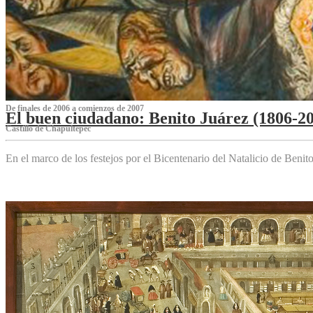
De finales de 2006 a comienzos de 2007
El buen ciudadano: Benito Juárez (1806-2
Castillo de Chapultepec
En el marco de los festejos por el Bicentenario del Natalicio de Beni