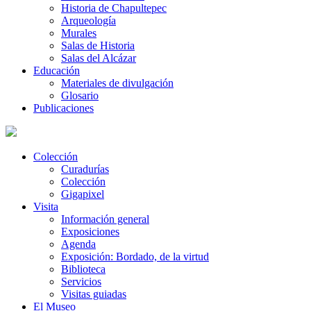
Historia de Chapultepec
Arqueología
Murales
Salas de Historia
Salas del Alcázar
Educación
Materiales de divulgación
Glosario
Publicaciones
Colección
Curadurías
Colección
Gigapixel
Visita
Información general
Exposiciones
Agenda
Exposición: Bordado, de la virtud
Biblioteca
Servicios
Visitas guiadas
El Museo