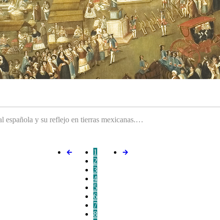
ral española y su reflejo en tierras mexicanas.…
1
2
3
4
5
6
7
8