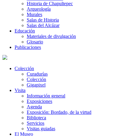
Historia de Chapultepec
Arqueología
Murales
Salas de Historia
Salas del Alcázar
Educación
Materiales de divulgación
Glosario
Publicaciones
Colección
Curadurías
Colección
Gigapixel
Visita
Información general
Exposiciones
Agenda
Exposición: Bordado, de la virtud
Biblioteca
Servicios
Visitas guiadas
El Museo