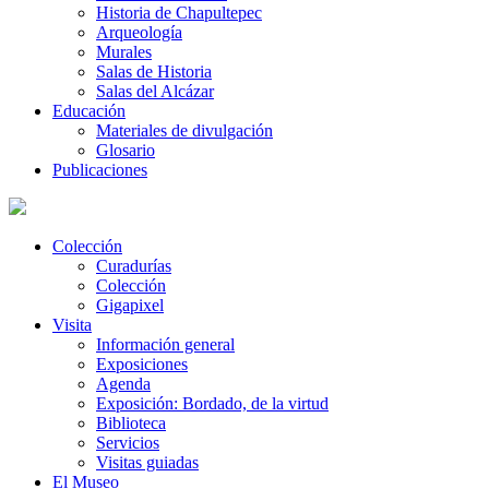
Historia de Chapultepec
Arqueología
Murales
Salas de Historia
Salas del Alcázar
Educación
Materiales de divulgación
Glosario
Publicaciones
Colección
Curadurías
Colección
Gigapixel
Visita
Información general
Exposiciones
Agenda
Exposición: Bordado, de la virtud
Biblioteca
Servicios
Visitas guiadas
El Museo