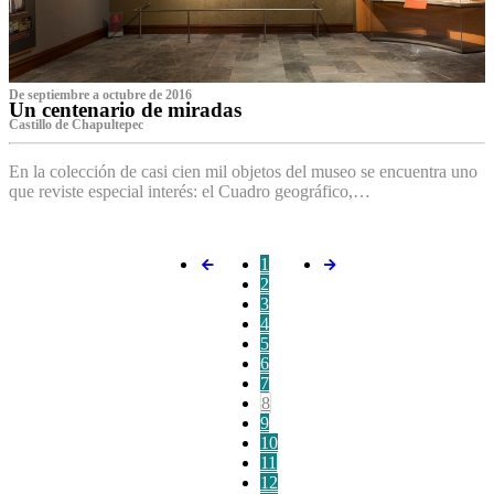
De septiembre a octubre de 2016
Un centenario de miradas
Castillo de Chapultepec
En la colección de casi cien mil objetos del museo se encuentra uno
que reviste especial interés: el Cuadro geográfico,…
1
2
3
4
5
6
7
8
9
10
11
12