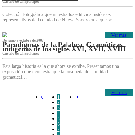
Castillo de Chapultepec
Colección fotográfica que muestra los edificios históricos
representativos de la ciudad de Nueva York y en la que se…
Ver más
De junio a octubre de 2007
Paradigmas de la Palabra. Gramáticas
indígenas de los siglos XVI, XVII, XVIII
Castillo de Chapultepec
Esta larga historia es la que ahora se exhibe. Presentamos una
exposición que demuestra que la búsqueda de la unidad
gramatical…
Ver más
1
2
3
4
5
6
7
8