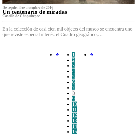
De septiembre a octubre de 2016
Un centenario de miradas
Castillo de Chapultepec
En la colección de casi cien mil objetos del museo se encuentra uno
que reviste especial interés: el Cuadro geográfico,…
1
2
3
4
5
6
7
8
9
10
11
12
13
14
15