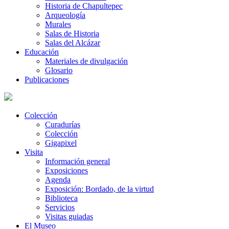
Historia de Chapultepec
Arqueología
Murales
Salas de Historia
Salas del Alcázar
Educación
Materiales de divulgación
Glosario
Publicaciones
Colección
Curadurías
Colección
Gigapixel
Visita
Información general
Exposiciones
Agenda
Exposición: Bordado, de la virtud
Biblioteca
Servicios
Visitas guiadas
El Museo