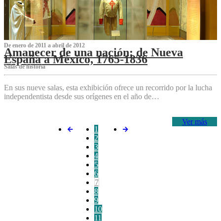
De enero de 2011 a abril de 2012
Amanecer de una nación: de Nueva
España a México, 1765-1836
Salas de historia
En sus nueve salas, esta exhibición ofrece un recorrido por la lucha
independentista desde sus orígenes en el año de…
Ver más
1
2
3
4
5
6
7
8
9
10
11