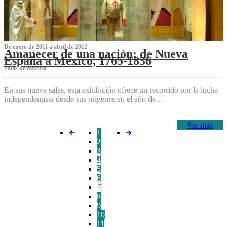
De enero de 2011 a abril de 2012
Amanecer de una nación: de Nueva
España a México, 1765-1836
Salas de historia
En sus nueve salas, esta exhibición ofrece un recorrido por la lucha
independentista desde sus orígenes en el año de…
Ver más
1
2
3
4
5
6
7
8
9
10
11