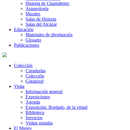
Historia de Chapultepec
Arqueología
Murales
Salas de Historia
Salas del Alcázar
Educación
Materiales de divulgación
Glosario
Publicaciones
Colección
Curadurías
Colección
Gigapixel
Visita
Información general
Exposiciones
Agenda
Exposición: Bordado, de la virtud
Biblioteca
Servicios
Visitas guiadas
El Museo