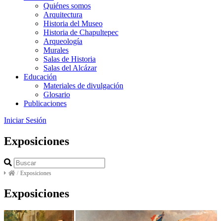
Quiénes somos
Arquitectura
Historia del Museo
Historia de Chapultepec
Arqueología
Murales
Salas de Historia
Salas del Alcázar
Educación
Materiales de divulgación
Glosario
Publicaciones
Iniciar Sesión
Exposiciones
/
Exposiciones
Exposiciones