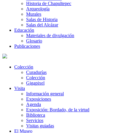
Historia de Chapultepec
Arqueología
Murales
Salas de Historia
Salas del Alcázar
Educación
Materiales de divulgación
Glosario
Publicaciones
Colección
Curadurías
Colección
Gigapixel
Visita
Información general
Exposiciones
Agenda
Exposición: Bordado, de la virtud
Biblioteca
Servicios
Visitas guiadas
El Museo