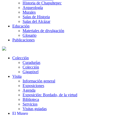
Historia de Chapultepec
Arqueología
Murales
Salas de Historia
Salas del Alcázar
Educación
Materiales de divulgación
Glosario
Publicaciones
Colección
Curadurías
Colección
Gigapixel
Visita
Información general
Exposiciones
Agenda
Exposición: Bordado, de la virtud
Biblioteca
Servicios
Visitas guiadas
El Museo