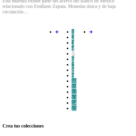
Esta muestra exhibe parte del acervo del Banco de México
relacionado con Emiliano Zapata. Monedas única y de baja
circulación…
1
2
3
4
5
6
7
8
9
10
11
12
13
14
15
Crea tus colecciones