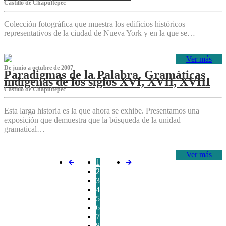
Castillo de Chapultepec
Colección fotográfica que muestra los edificios históricos
representativos de la ciudad de Nueva York y en la que se…
Ver más
De junio a octubre de 2007
Paradigmas de la Palabra. Gramáticas
indígenas de los siglos XVI, XVII, XVIII
Castillo de Chapultepec
Esta larga historia es la que ahora se exhibe. Presentamos una
exposición que demuestra que la búsqueda de la unidad
gramatical…
Ver más
1
2
3
4
5
6
7
8