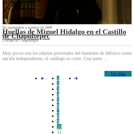
De septiembre a octubre de 2009
Huellas de Miguel Hidalgo en el Castillo
de Chapultepec
Castillo de Chapultepec
Muy pocos son los objetos personales del fundador de México como
nación independiente, el catálogo es corto. Una parte…
Ver más
1
2
3
4
5
6
7
8
9
10
11