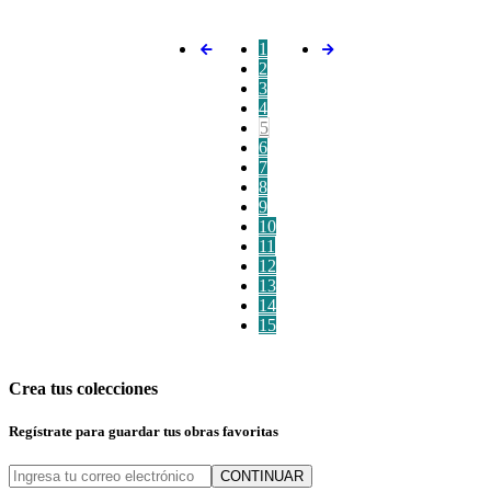
1
2
3
4
5
6
7
8
9
10
11
12
13
14
15
Crea tus colecciones
Regístrate para guardar tus obras favoritas
CONTINUAR