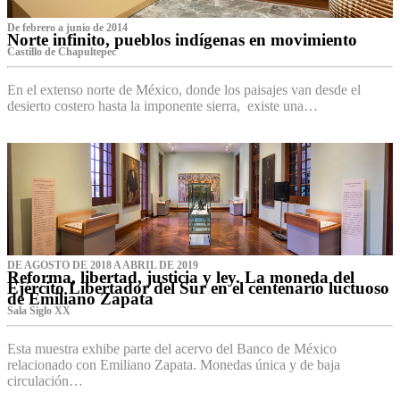
De febrero a junio de 2014
Norte infinito, pueblos indígenas en movimiento
Castillo de Chapultepec
En el extenso norte de México, donde los paisajes van desde el
desierto costero hasta la imponente sierra, existe una…
DE AGOSTO DE 2018 A ABRIL DE 2019
Reforma, libertad, justicia y ley. La moneda del
Ejército Libertador del Sur en el centenario luctuoso
de Emiliano Zapata
Sala Siglo XX
Esta muestra exhibe parte del acervo del Banco de México
relacionado con Emiliano Zapata. Monedas única y de baja
circulación…