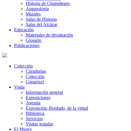
Historia de Chapultepec
Arqueología
Murales
Salas de Historia
Salas del Alcázar
Educación
Materiales de divulgación
Glosario
Publicaciones
Colección
Curadurías
Colección
Gigapixel
Visita
Información general
Exposiciones
Agenda
Exposición: Bordado, de la virtud
Biblioteca
Servicios
Visitas guiadas
El Museo