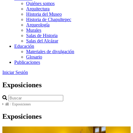
Quiénes somos
Arquitectura
Historia del Museo
Historia de Chapultepec
Arqueología
Murales
Salas de Historia
Salas del Alcázar
Educación
Materiales de divulgación
Glosario
Publicaciones
Iniciar Sesión
Exposiciones
/
Exposiciones
Exposiciones