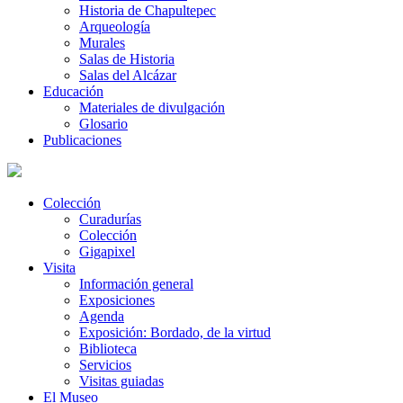
Historia de Chapultepec
Arqueología
Murales
Salas de Historia
Salas del Alcázar
Educación
Materiales de divulgación
Glosario
Publicaciones
Colección
Curadurías
Colección
Gigapixel
Visita
Información general
Exposiciones
Agenda
Exposición: Bordado, de la virtud
Biblioteca
Servicios
Visitas guiadas
El Museo