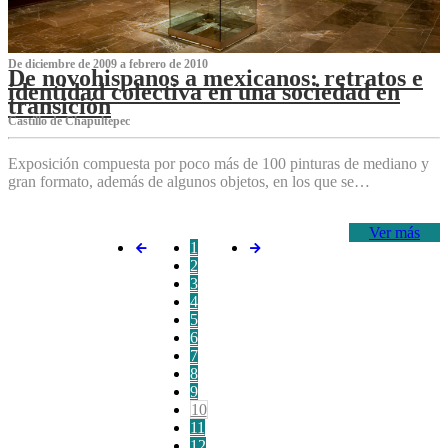
De diciembre de 2009 a febrero de 2010
De novohispanos a mexicanos: retratos e
identidad colectiva en una sociedad en
transición
Castillo de Chapultepec
Exposición compuesta por poco más de 100 pinturas de mediano y
gran formato, además de algunos objetos, en los que se…
Ver más
1
2
3
4
5
6
7
8
9
10
11
12