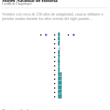
Museo Nacional de Historia
Castillo de Chapultepec
Vestidos con cerca de 250 años de antigüedad, casacas militares o
prendas usadas durante los años sesenta del siglo pasado…
1
2
3
4
5
6
7
8
9
10
11
12
13
14
15