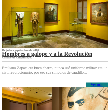
De julio a septiembre de 2010
Hombres a galope y a la Revolución
Castillo de Chapultepec
Emiliano Zapata era buen charro, nunca usó uniforme militar: era un
civil revolucionario, por eso sus símbolos de caudillo,…
Ver más