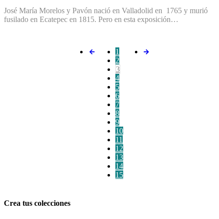
José María Morelos y Pavón nació en Valladolid en 1765 y murió
fusilado en Ecatepec en 1815. Pero en esta exposición…
1
2
3
4
5
6
7
8
9
10
11
12
13
14
15
Crea tus colecciones