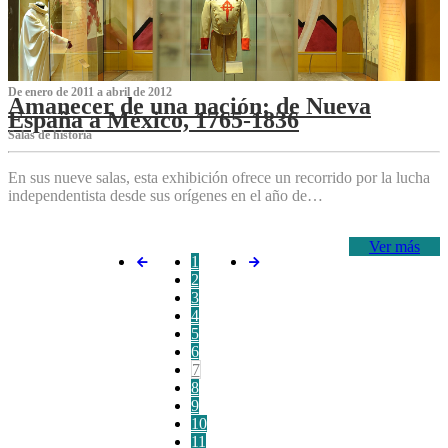
De enero de 2011 a abril de 2012
Amanecer de una nación: de Nueva
España a México, 1765-1836
Salas de historia
En sus nueve salas, esta exhibición ofrece un recorrido por la lucha
independentista desde sus orígenes en el año de…
Ver más
1
2
3
4
5
6
7
8
9
10
11