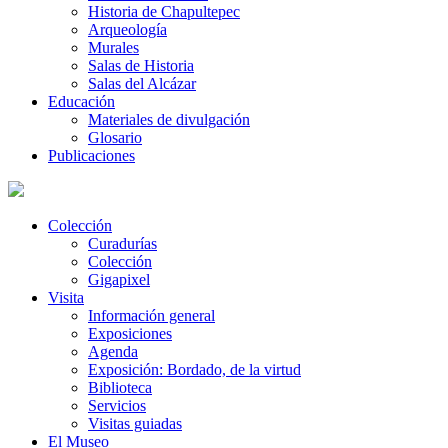
Historia de Chapultepec
Arqueología
Murales
Salas de Historia
Salas del Alcázar
Educación
Materiales de divulgación
Glosario
Publicaciones
Colección
Curadurías
Colección
Gigapixel
Visita
Información general
Exposiciones
Agenda
Exposición: Bordado, de la virtud
Biblioteca
Servicios
Visitas guiadas
El Museo