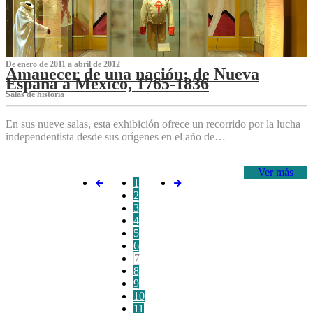
De enero de 2011 a abril de 2012
Amanecer de una nación: de Nueva
España a México, 1765-1836
Salas de historia
En sus nueve salas, esta exhibición ofrece un recorrido por la lucha
independentista desde sus orígenes en el año de…
Ver más
1
2
3
4
5
6
7
8
9
10
11