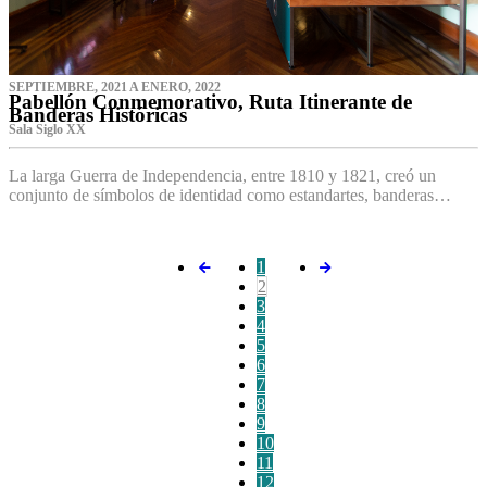
SEPTIEMBRE, 2021 A ENERO, 2022
Pabellón Conmemorativo, Ruta Itinerante de
Banderas Históricas
Sala Siglo XX
La larga Guerra de Independencia, entre 1810 y 1821, creó un
conjunto de símbolos de identidad como estandartes, banderas…
1
2
3
4
5
6
7
8
9
10
11
12