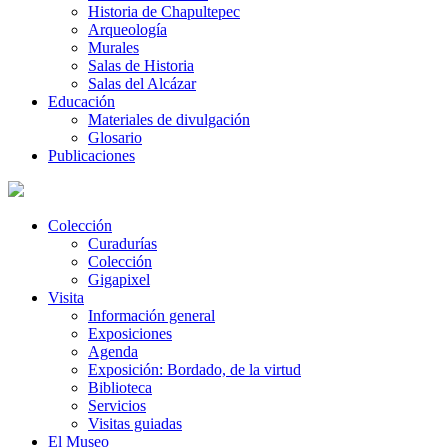
Historia de Chapultepec
Arqueología
Murales
Salas de Historia
Salas del Alcázar
Educación
Materiales de divulgación
Glosario
Publicaciones
Colección
Curadurías
Colección
Gigapixel
Visita
Información general
Exposiciones
Agenda
Exposición: Bordado, de la virtud
Biblioteca
Servicios
Visitas guiadas
El Museo