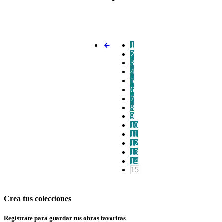
1
2
3
4
5
6
7
8
9
10
11
12
13
14
15
Crea tus colecciones
Regístrate para guardar tus obras favoritas