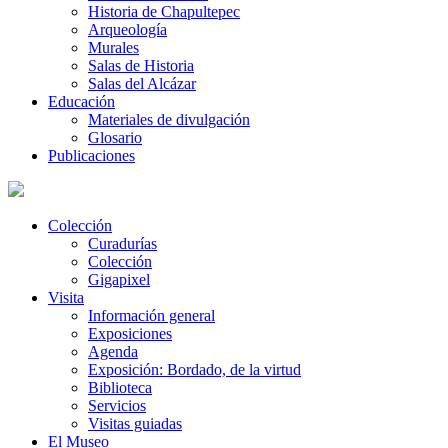
Historia de Chapultepec
Arqueología
Murales
Salas de Historia
Salas del Alcázar
Educación
Materiales de divulgación
Glosario
Publicaciones
Colección
Curadurías
Colección
Gigapixel
Visita
Información general
Exposiciones
Agenda
Exposición: Bordado, de la virtud
Biblioteca
Servicios
Visitas guiadas
El Museo