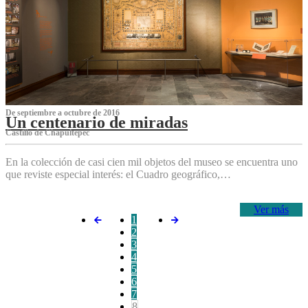
De septiembre a octubre de 2016
Un centenario de miradas
Castillo de Chapultepec
En la colección de casi cien mil objetos del museo se encuentra uno
que reviste especial interés: el Cuadro geográfico,…
Ver más
1
2
3
4
5
6
7
8