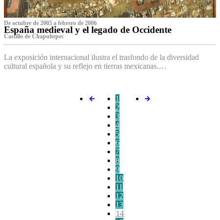
De octubre de 2005 a febrero de 2006
España medieval y el legado de Occidente
Castillo de Chapultepec
La exposición internacional ilustra el trasfondo de la diversidad
cultural española y su reflejo en tierras mexicanas.…
1
2
3
4
5
6
7
8
9
10
11
12
13
14