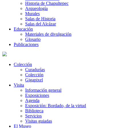
Historia de Chapultepec
Arqueología
Murales
Salas de Historia
Salas del Alcázar
Educación
Materiales de divulgación
Glosario
Publicaciones
Colección
Curadurías
Colección
Gigapixel
Visita
Información general
Exposiciones
Agenda
Exposición: Bordado, de la virtud
Biblioteca
Servicios
Visitas guiadas
El Museo