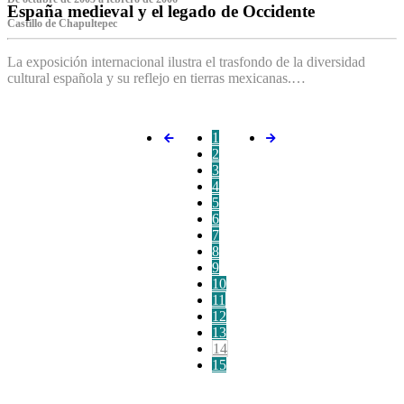
España medieval y el legado de Occidente
Castillo de Chapultepec
La exposición internacional ilustra el trasfondo de la diversidad
cultural española y su reflejo en tierras mexicanas.…
1
2
3
4
5
6
7
8
9
10
11
12
13
14
15