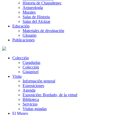
Historia de Chapultepec
Arqueología
Murales
Salas de Historia
Salas del Alcázar
Educación
Materiales de divulgación
Glosario
Publicaciones
Colección
Curadurías
Colección
Gigapixel
Visita
Información general
Exposiciones
Agenda
Exposición: Bordado, de la virtud
Biblioteca
Servicios
Visitas guiadas
El Museo