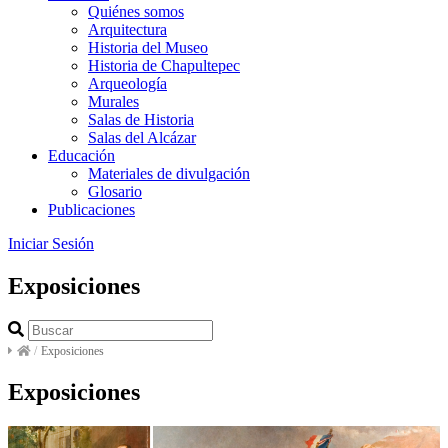
Quiénes somos
Arquitectura
Historia del Museo
Historia de Chapultepec
Arqueología
Murales
Salas de Historia
Salas del Alcázar
Educación
Materiales de divulgación
Glosario
Publicaciones
Iniciar Sesión
Exposiciones
/
Exposiciones
Exposiciones