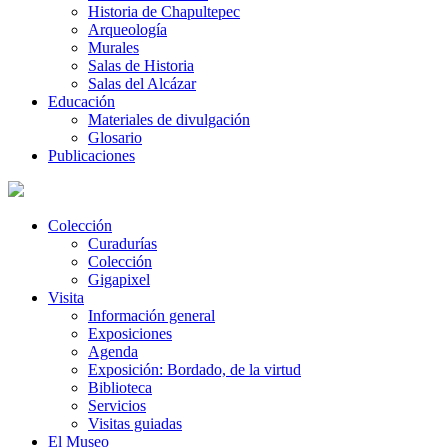
Historia de Chapultepec
Arqueología
Murales
Salas de Historia
Salas del Alcázar
Educación
Materiales de divulgación
Glosario
Publicaciones
Colección
Curadurías
Colección
Gigapixel
Visita
Información general
Exposiciones
Agenda
Exposición: Bordado, de la virtud
Biblioteca
Servicios
Visitas guiadas
El Museo