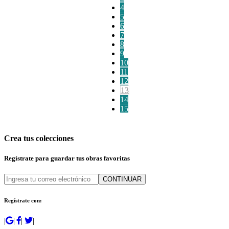
4
5
6
7
8
9
10
11
12
13
14
15
Crea tus colecciones
Regístrate para guardar tus obras favoritas
CONTINUAR
Regístrate con:
|
|
|
|