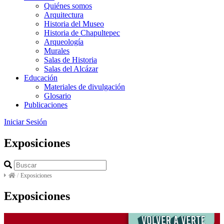
Quiénes somos
Arquitectura
Historia del Museo
Historia de Chapultepec
Arqueología
Murales
Salas de Historia
Salas del Alcázar
Educación
Materiales de divulgación
Glosario
Publicaciones
Iniciar Sesión
Exposiciones
/
Exposiciones
Exposiciones