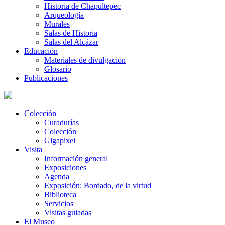
Historia de Chapultepec
Arqueología
Murales
Salas de Historia
Salas del Alcázar
Educación
Materiales de divulgación
Glosario
Publicaciones
Colección
Curadurías
Colección
Gigapixel
Visita
Información general
Exposiciones
Agenda
Exposición: Bordado, de la virtud
Biblioteca
Servicios
Visitas guiadas
El Museo