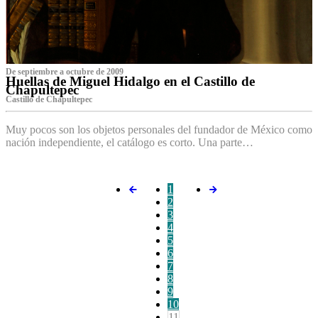
De septiembre a octubre de 2009
Huellas de Miguel Hidalgo en el Castillo de
Chapultepec
Castillo de Chapultepec
Muy pocos son los objetos personales del fundador de México como
nación independiente, el catálogo es corto. Una parte…
1
2
3
4
5
6
7
8
9
10
11