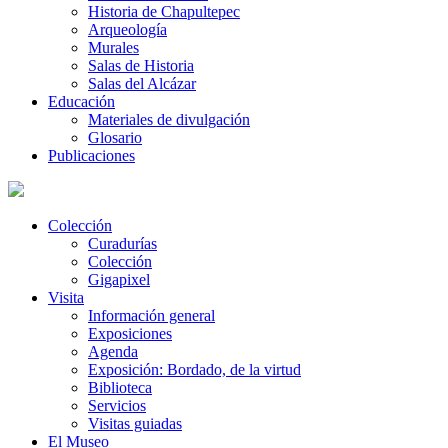
Historia de Chapultepec
Arqueología
Murales
Salas de Historia
Salas del Alcázar
Educación
Materiales de divulgación
Glosario
Publicaciones
Colección
Curadurías
Colección
Gigapixel
Visita
Información general
Exposiciones
Agenda
Exposición: Bordado, de la virtud
Biblioteca
Servicios
Visitas guiadas
El Museo