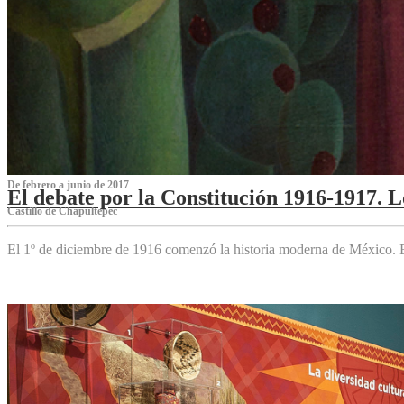
De febrero a junio de 2017
El debate por la Constitución 1916-1917. 
Castillo de Chapultepec
El 1º de diciembre de 1916 comenzó la historia moderna de México. Es