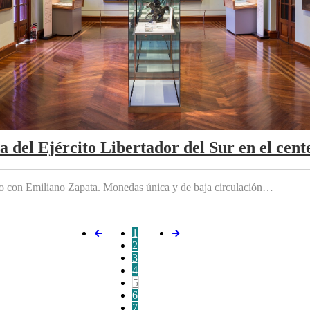
da del Ejército Libertador del Sur en el cen
do con Emiliano Zapata. Monedas única y de baja circulación…
1
2
3
4
5
6
7