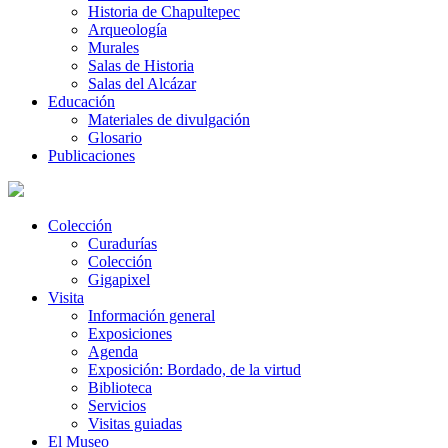
Historia de Chapultepec
Arqueología
Murales
Salas de Historia
Salas del Alcázar
Educación
Materiales de divulgación
Glosario
Publicaciones
Colección
Curadurías
Colección
Gigapixel
Visita
Información general
Exposiciones
Agenda
Exposición: Bordado, de la virtud
Biblioteca
Servicios
Visitas guiadas
El Museo