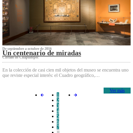
De septiembre a octubre de 2016
Un centenario de miradas
Castillo de Chapultepec
En la colección de casi cien mil objetos del museo se encuentra uno
que reviste especial interés: el Cuadro geográfico,…
Ver más
1
2
3
4
5
6
7
8