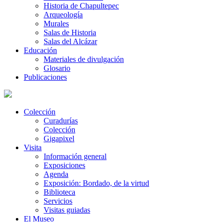
Historia de Chapultepec
Arqueología
Murales
Salas de Historia
Salas del Alcázar
Educación
Materiales de divulgación
Glosario
Publicaciones
Colección
Curadurías
Colección
Gigapixel
Visita
Información general
Exposiciones
Agenda
Exposición: Bordado, de la virtud
Biblioteca
Servicios
Visitas guiadas
El Museo