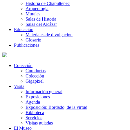
Historia de Chapultepec
Arqueología
Murales
Salas de Historia
Salas del Alcázar
Educación
Materiales de divulgación
Glosario
Publicaciones
Colección
Curadurías
Colección
Gigapixel
Visita
Información general
Exposiciones
Agenda
Exposición: Bordado, de la virtud
Biblioteca
Servicios
Visitas guiadas
El Museo