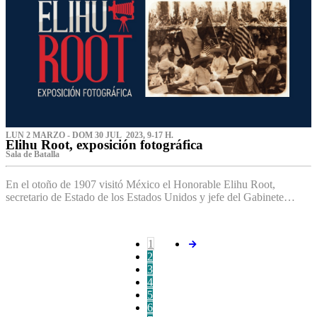
LUN 2 MARZO - DOM 30 JUL 2023, 9-17 H.
Elihu Root, exposición fotográfica
Sala de Batalla
En el otoño de 1907 visitó México el Honorable Elihu Root,
secretario de Estado de los Estados Unidos y jefe del Gabinete…
1
2
3
4
5
6