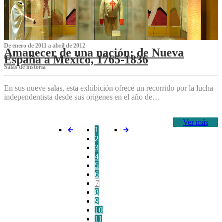
De enero de 2011 a abril de 2012
Amanecer de una nación: de Nueva
España a México, 1765-1836
Salas de historia
En sus nueve salas, esta exhibición ofrece un recorrido por la lucha
independentista desde sus orígenes en el año de…
Ver más
1
2
3
4
5
6
7
8
9
10
11