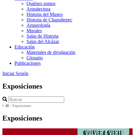
Quiénes somos
Arquitectura
Historia del Museo
Historia de Chapultepec
Arqueología
Murales
Salas de Historia
Salas del Alcázar
Educación
Materiales de divulgación
Glosario
Publicaciones
Iniciar Sesión
Exposiciones
/
Exposiciones
Exposiciones