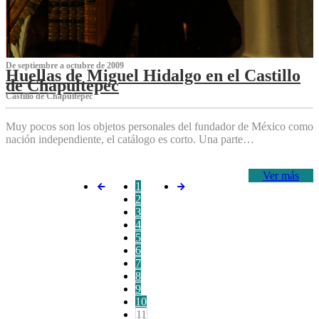
De septiembre a octubre de 2009
Huellas de Miguel Hidalgo en el Castillo
de Chapultepec
Castillo de Chapultepec
Muy pocos son los objetos personales del fundador de México como
nación independiente, el catálogo es corto. Una parte…
Ver más
1
2
3
4
5
6
7
8
9
10
11