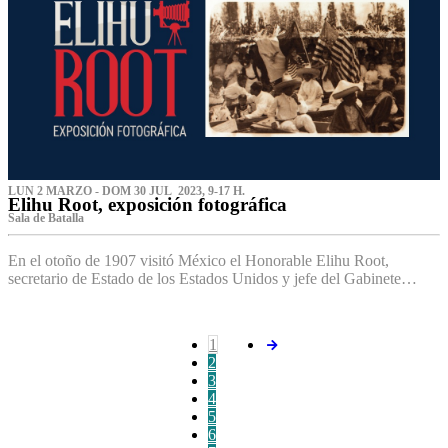
LUN 2 MARZO - DOM 30 JUL 2023, 9-17 H.
Elihu Root, exposición fotográfica
Sala de Batalla
En el otoño de 1907 visitó México el Honorable Elihu Root,
secretario de Estado de los Estados Unidos y jefe del Gabinete…
1
2
3
4
5
6