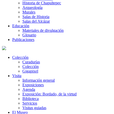
Historia de Chapultepec
Arqueología
Murales
Salas de Historia
Salas del Alcázar
Educación
Materiales de divulgación
Glosario
Publicaciones
Colección
Curadurías
Colección
Gigapixel
Visita
Información general
Exposiciones
Agenda
Exposición: Bordado, de la virtud
Biblioteca
Servicios
Visitas guiadas
El Museo