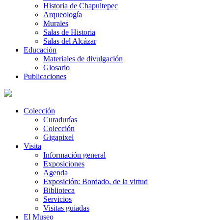
Historia de Chapultepec
Arqueología
Murales
Salas de Historia
Salas del Alcázar
Educación
Materiales de divulgación
Glosario
Publicaciones
Colección
Curadurías
Colección
Gigapixel
Visita
Información general
Exposiciones
Agenda
Exposición: Bordado, de la virtud
Biblioteca
Servicios
Visitas guiadas
El Museo