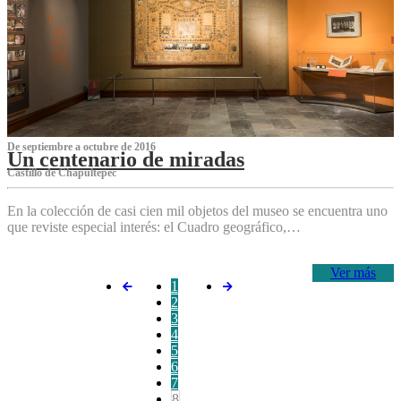
De septiembre a octubre de 2016
Un centenario de miradas
Castillo de Chapultepec
En la colección de casi cien mil objetos del museo se encuentra uno
que reviste especial interés: el Cuadro geográfico,…
Ver más
1
2
3
4
5
6
7
8