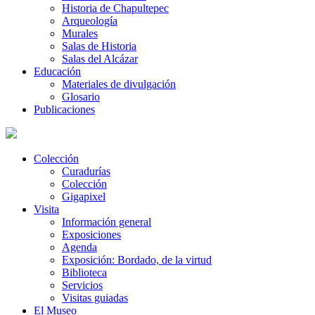
Historia de Chapultepec
Arqueología
Murales
Salas de Historia
Salas del Alcázar
Educación
Materiales de divulgación
Glosario
Publicaciones
Colección
Curadurías
Colección
Gigapixel
Visita
Información general
Exposiciones
Agenda
Exposición: Bordado, de la virtud
Biblioteca
Servicios
Visitas guiadas
El Museo