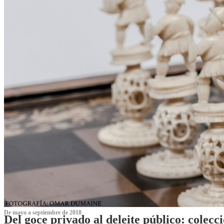
De mayo a septiembre de 2018
Del goce privado al deleite público: cole