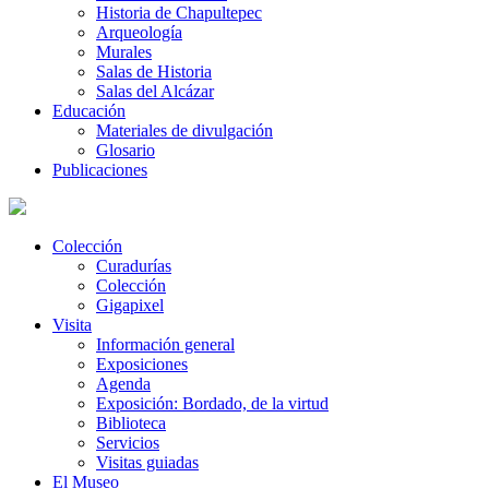
Historia de Chapultepec
Arqueología
Murales
Salas de Historia
Salas del Alcázar
Educación
Materiales de divulgación
Glosario
Publicaciones
Colección
Curadurías
Colección
Gigapixel
Visita
Información general
Exposiciones
Agenda
Exposición: Bordado, de la virtud
Biblioteca
Servicios
Visitas guiadas
El Museo