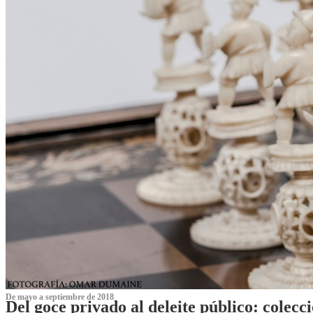
De mayo a septiembre de 2018
Del goce privado al deleite público: cole