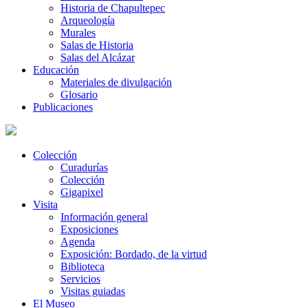
Historia de Chapultepec
Arqueología
Murales
Salas de Historia
Salas del Alcázar
Educación
Materiales de divulgación
Glosario
Publicaciones
Colección
Curadurías
Colección
Gigapixel
Visita
Información general
Exposiciones
Agenda
Exposición: Bordado, de la virtud
Biblioteca
Servicios
Visitas guiadas
El Museo