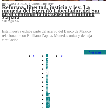
DE AGOSTO DE 2018 A ABRIL DE 2019
Reforma, libertad, justicia y ley. La
moneda del Ejército Libertador del Sur
en el centenario luctuoso de Emiliano
Zapata
Sala Siglo XX
Esta muestra exhibe parte del acervo del Banco de México
relacionado con Emiliano Zapata. Monedas única y de baja
circulación…
Ver más
1
2
3
4
5
6
7
8
9
10
11
12
13