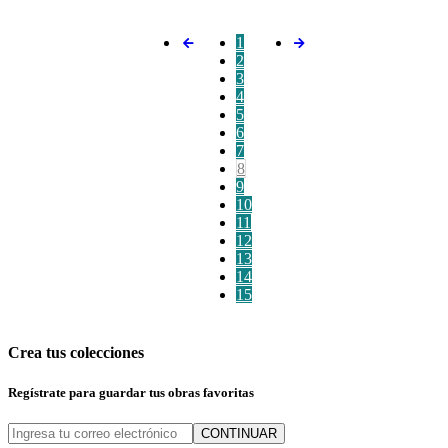
1
2
3
4
5
6
7
8
9
10
11
12
13
14
15
Crea tus colecciones
Regístrate para guardar tus obras favoritas
CONTINUAR