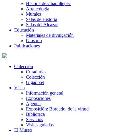
Historia de Chapultepec
Arqueología
Murales
Salas de Historia
Salas del Alcázar
Educación
Materiales de divulgación
Glosario
Publicaciones
Colección
Curadurías
Colección
Gigapixel
Visita
Información general
Exposiciones
Agenda
Exposición: Bordado, de la virtud
Biblioteca
Servicios
Visitas guiadas
El Museo