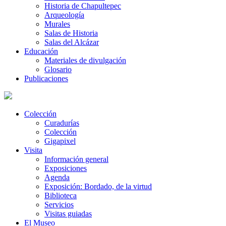
Historia de Chapultepec
Arqueología
Murales
Salas de Historia
Salas del Alcázar
Educación
Materiales de divulgación
Glosario
Publicaciones
Colección
Curadurías
Colección
Gigapixel
Visita
Información general
Exposiciones
Agenda
Exposición: Bordado, de la virtud
Biblioteca
Servicios
Visitas guiadas
El Museo