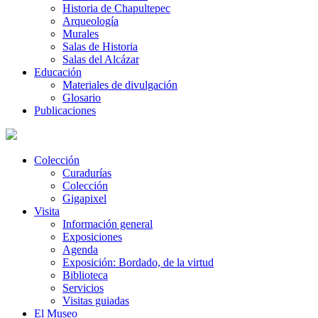
Historia de Chapultepec
Arqueología
Murales
Salas de Historia
Salas del Alcázar
Educación
Materiales de divulgación
Glosario
Publicaciones
Colección
Curadurías
Colección
Gigapixel
Visita
Información general
Exposiciones
Agenda
Exposición: Bordado, de la virtud
Biblioteca
Servicios
Visitas guiadas
El Museo