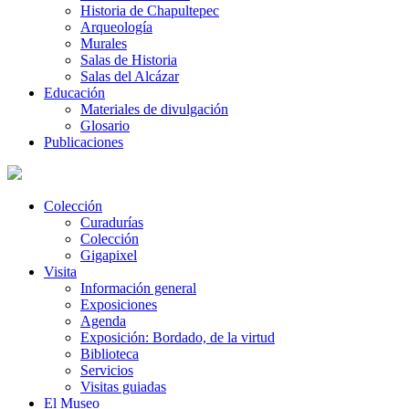
Historia de Chapultepec
Arqueología
Murales
Salas de Historia
Salas del Alcázar
Educación
Materiales de divulgación
Glosario
Publicaciones
Colección
Curadurías
Colección
Gigapixel
Visita
Información general
Exposiciones
Agenda
Exposición: Bordado, de la virtud
Biblioteca
Servicios
Visitas guiadas
El Museo