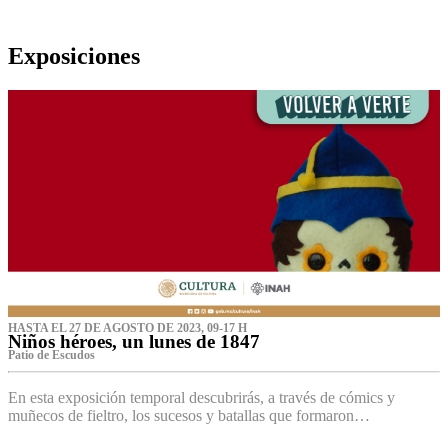
Exposiciones
HASTA EL 27 DE AGOSTO DE 2023, 09-17 H
Niños héroes, un lunes de 1847
Patio de Escudos
En esta exposición temporal descubrirás, a través de cómics y
muñecos de fieltro, los sucesos y batallas que formaron…