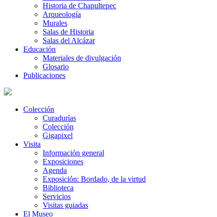
Historia de Chapultepec
Arqueología
Murales
Salas de Historia
Salas del Alcázar
Educación
Materiales de divulgación
Glosario
Publicaciones
Colección
Curadurías
Colección
Gigapixel
Visita
Información general
Exposiciones
Agenda
Exposición: Bordado, de la virtud
Biblioteca
Servicios
Visitas guiadas
El Museo