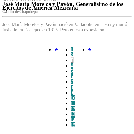
De diciembre de 2015 a abril de 2016
José María Morelos y Pavón, Generalísimo de los
Ejércitos de América Mexicana
C‌astillo de Chapultepec
José María Morelos y Pavón nació en Valladolid en 1765 y murió
fusilado en Ecatepec en 1815. Pero en esta exposición…
1
2
3
4
5
6
7
8
9
10
11
12
13
14
15