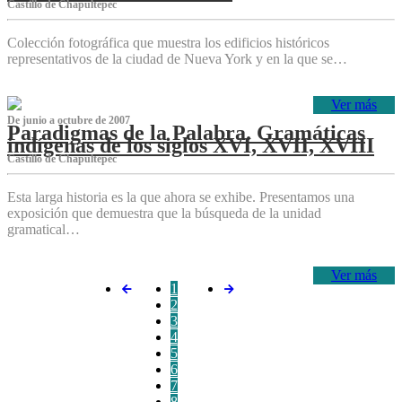
Castillo de Chapultepec
Colección fotográfica que muestra los edificios históricos
representativos de la ciudad de Nueva York y en la que se…
Ver más
De junio a octubre de 2007
Paradigmas de la Palabra. Gramáticas
indígenas de los siglos XVI, XVII, XVIII
Castillo de Chapultepec
Esta larga historia es la que ahora se exhibe. Presentamos una
exposición que demuestra que la búsqueda de la unidad
gramatical…
Ver más
1
2
3
4
5
6
7
8