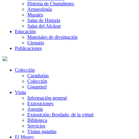
Historia de Chapultepec
Arqueología
Murales
Salas de Historia
Salas del Alcázar
Educación
Materiales de divulgación
Glosario
Publicaciones
Colección
Curadurías
Colección
Gigapixel
Visita
Información general
Exposiciones
Agenda
Exposición: Bordado, de la virtud
Biblioteca
Servicios
Visitas guiadas
El Museo