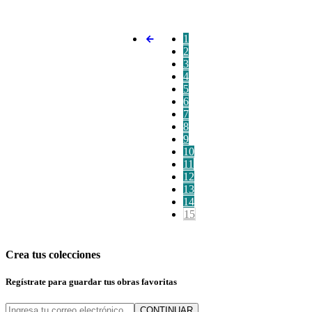
1
2
3
4
5
6
7
8
9
10
11
12
13
14
15
Crea tus colecciones
Regístrate para guardar tus obras favoritas
CONTINUAR