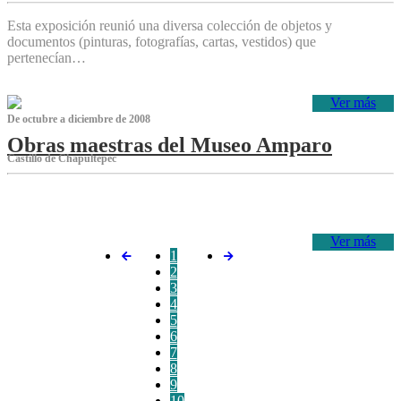
Esta exposición reunió una diversa colección de objetos y
documentos (pinturas, fotografías, cartas, vestidos) que
pertenecían…
Ver más
De octubre a diciembre de 2008
Obras maestras del Museo Amparo
Castillo de Chapultepec
‌
Ver más
1
2
3
4
5
6
7
8
9
10