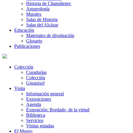
Historia de Chapultepec
Arqueología
Murales
Salas de Historia
Salas del Alcázar
Educación
Materiales de divulgación
Glosario
Publicaciones
Colección
Curadurías
Colección
Gigapixel
Visita
Información general
Exposiciones
Agenda
Exposición: Bordado, de la virtud
Biblioteca
Servicios
Visitas guiadas
El Museo