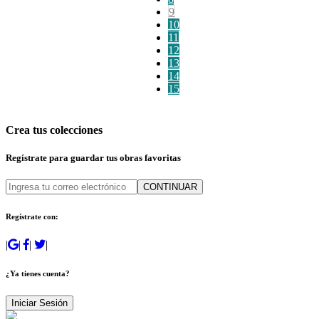
9
10
11
12
13
14
15
Crea tus colecciones
Regístrate para guardar tus obras favoritas
CONTINUAR
Regístrate con:
|
|
|
|
¿Ya tienes cuenta?
Iniciar Sesión