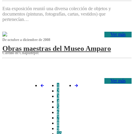
Esta exposición reunió una diversa colección de objetos y
documentos (pinturas, fotografías, cartas, vestidos) que
pertenecían…
Ver más
De octubre a diciembre de 2008
Obras maestras del Museo Amparo
Castillo de Chapultepec
‌
Ver más
1
2
3
4
5
6
7
8
9
10