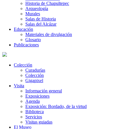
Historia de Chapultepec
Arqueología
Murales
Salas de Historia
Salas del Alcázar
Educación
Materiales de divulgación
Glosario
Publicaciones
Colección
Curadurías
Colección
Gigapixel
Visita
Información general
Exposiciones
Agenda
Exposición: Bordado, de la virtud
Biblioteca
Servicios
Visitas guiadas
El Museo