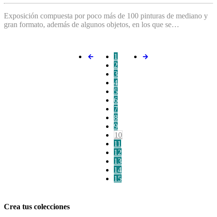
Exposición compuesta por poco más de 100 pinturas de mediano y
gran formato, además de algunos objetos, en los que se…
1
2
3
4
5
6
7
8
9
10
11
12
13
14
15
Crea tus colecciones