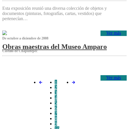
Esta exposición reunió una diversa colección de objetos y
documentos (pinturas, fotografías, cartas, vestidos) que
pertenecían…
Ver más
De octubre a diciembre de 2008
Obras maestras del Museo Amparo
Castillo de Chapultepec
‌
Ver más
1
2
3
4
5
6
7
8
9
10