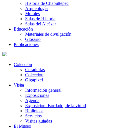
Historia de Chapultepec
Arqueología
Murales
Salas de Historia
Salas del Alcázar
Educación
Materiales de divulgación
Glosario
Publicaciones
Colección
Curadurías
Colección
Gigapixel
Visita
Información general
Exposiciones
Agenda
Exposición: Bordado, de la virtud
Biblioteca
Servicios
Visitas guiadas
El Museo