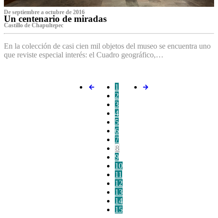
De septiembre a octubre de 2016
Un centenario de miradas
Castillo de Chapultepec
En la colección de casi cien mil objetos del museo se encuentra uno
que reviste especial interés: el Cuadro geográfico,…
1
2
3
4
5
6
7
8
9
10
11
12
13
14
15