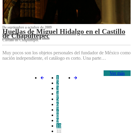
De septiembre a octubre de 2009
Huellas de Miguel Hidalgo en el Castillo
de Chapultepec
Castillo de Chapultepec
Muy pocos son los objetos personales del fundador de México como
nación independiente, el catálogo es corto. Una parte…
Ver más
1
2
3
4
5
6
7
8
9
10
11