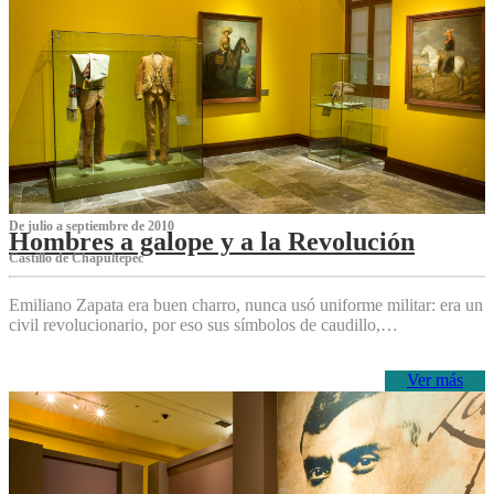
De julio a septiembre de 2010
Hombres a galope y a la Revolución
Castillo de Chapultepec
Emiliano Zapata era buen charro, nunca usó uniforme militar: era un
civil revolucionario, por eso sus símbolos de caudillo,…
Ver más