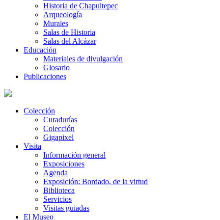
Historia de Chapultepec
Arqueología
Murales
Salas de Historia
Salas del Alcázar
Educación
Materiales de divulgación
Glosario
Publicaciones
Colección
Curadurías
Colección
Gigapixel
Visita
Información general
Exposiciones
Agenda
Exposición: Bordado, de la virtud
Biblioteca
Servicios
Visitas guiadas
El Museo