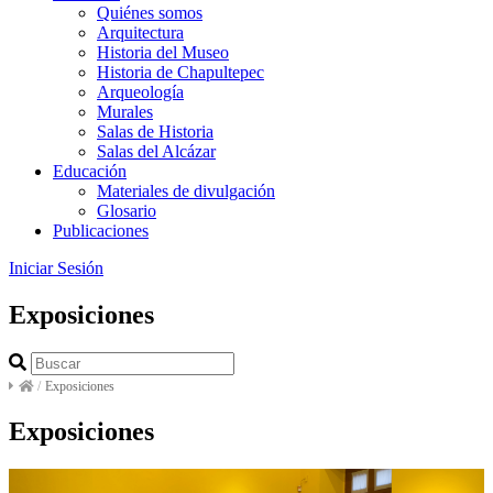
Quiénes somos
Arquitectura
Historia del Museo
Historia de Chapultepec
Arqueología
Murales
Salas de Historia
Salas del Alcázar
Educación
Materiales de divulgación
Glosario
Publicaciones
Iniciar Sesión
Exposiciones
/
Exposiciones
Exposiciones