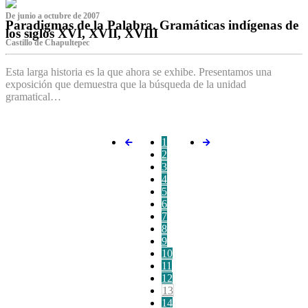
De junio a octubre de 2007
Paradigmas de la Palabra. Gramáticas indígenas de
los siglos XVI, XVII, XVIII
Castillo de Chapultepec
Esta larga historia es la que ahora se exhibe. Presentamos una
exposición que demuestra que la búsqueda de la unidad
gramatical…
1
2
3
4
5
6
7
8
9
10
11
12
13
14