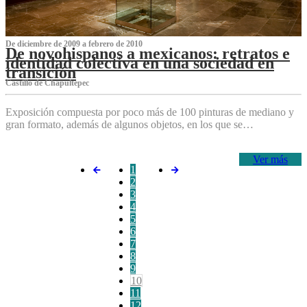
De diciembre de 2009 a febrero de 2010
De novohispanos a mexicanos: retratos e
identidad colectiva en una sociedad en
transición
Castillo de Chapultepec
Exposición compuesta por poco más de 100 pinturas de mediano y
gran formato, además de algunos objetos, en los que se…
Ver más
1
2
3
4
5
6
7
8
9
10
11
12