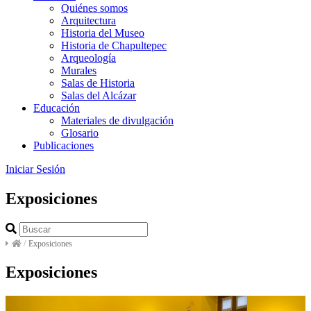
Quiénes somos
Arquitectura
Historia del Museo
Historia de Chapultepec
Arqueología
Murales
Salas de Historia
Salas del Alcázar
Educación
Materiales de divulgación
Glosario
Publicaciones
Iniciar Sesión
Exposiciones
/
Exposiciones
Exposiciones