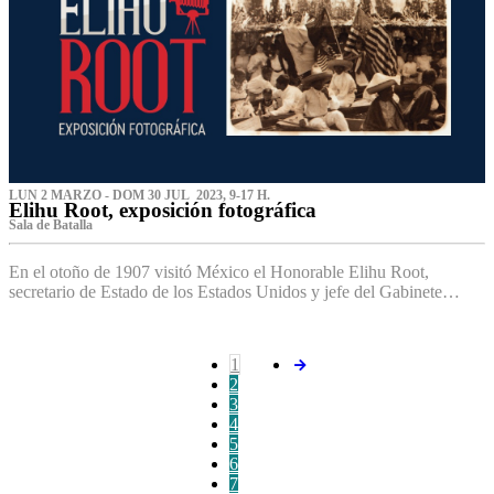
LUN 2 MARZO - DOM 30 JUL 2023, 9-17 H.
Elihu Root, exposición fotográfica
Sala de Batalla
En el otoño de 1907 visitó México el Honorable Elihu Root,
secretario de Estado de los Estados Unidos y jefe del Gabinete…
1
2
3
4
5
6
7