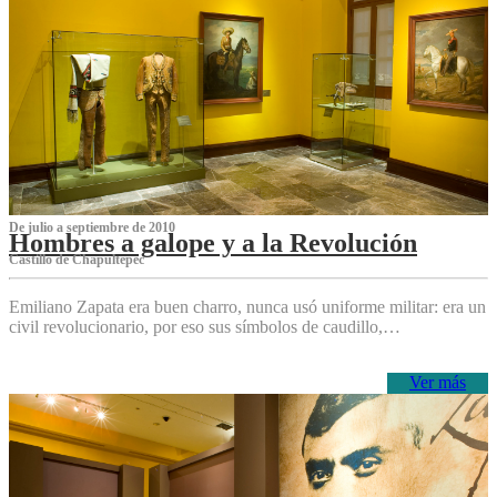
De julio a septiembre de 2010
Hombres a galope y a la Revolución
Castillo de Chapultepec
Emiliano Zapata era buen charro, nunca usó uniforme militar: era un
civil revolucionario, por eso sus símbolos de caudillo,…
Ver más