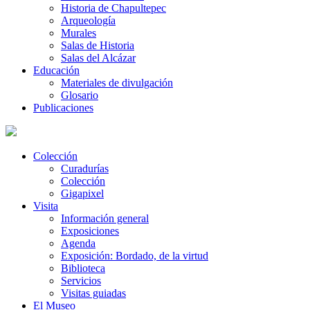
Historia de Chapultepec
Arqueología
Murales
Salas de Historia
Salas del Alcázar
Educación
Materiales de divulgación
Glosario
Publicaciones
Colección
Curadurías
Colección
Gigapixel
Visita
Información general
Exposiciones
Agenda
Exposición: Bordado, de la virtud
Biblioteca
Servicios
Visitas guiadas
El Museo