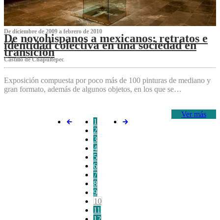
De diciembre de 2009 a febrero de 2010
De novohispanos a mexicanos: retratos e
identidad colectiva en una sociedad en
transición
Castillo de Chapultepec
Exposición compuesta por poco más de 100 pinturas de mediano y
gran formato, además de algunos objetos, en los que se…
Ver más
1
2
3
4
5
6
7
8
9
10
11
12